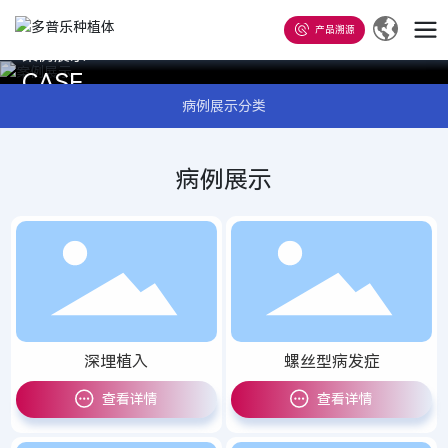
产品溯源
案例展示
CASE
病例展示分类
病例展示
深埋植入
螺丝型病发症
查看详情
查看详情